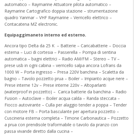
automatico – Raymarine Attuatore pilota automatico –
Raymarine Cartografico doppia stazione – strumentazione
quadro Yanmar – VHF Raymarine – Verricello elettrico –
Contacatena MZ electronic.
Equipaggimaneto interno ed esterno.
Ancora tipo Delta da 25 K
– Batterie – Caricabatterie – Doccia
esterna – Luci di cortesia – Passerella – Pompa di sentina
automatica – bagni elettrici – Radio AM/FM – Stereo – TV –
prese usb in ogni cabina – verricello salpa ancora Lofrans da
1000 W – Porta ingresso – Presa 220V banchina – Scaletta da
bagno – Tavolo pozzetto prua – Boiler – Impianto acque nere –
Prese interne 12v – Prese interne 220v – Altoparlanti
(waterproof in pozzetto) –
Carica batterie da banchina – Radio
Fusion – Autoclave – Boiler acqua calda – Randa steccata –
Fiocco autovirante – Culla per alaggio tender a poppa – Tender
con motore FB – Porta basculante per apertura pozzetto –
Cuscineria esterna completa – Timone Carbonautica – Pozzetto
a prua con prendisole traformabile o tavolo da pranzo con
passa vivande diretto dalla cucina –