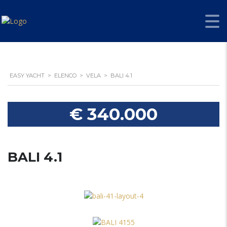
EASY YACHT
>
ELENCO
>
VELA
>
BALI 4.1
€ 340.000
BALI 4.1