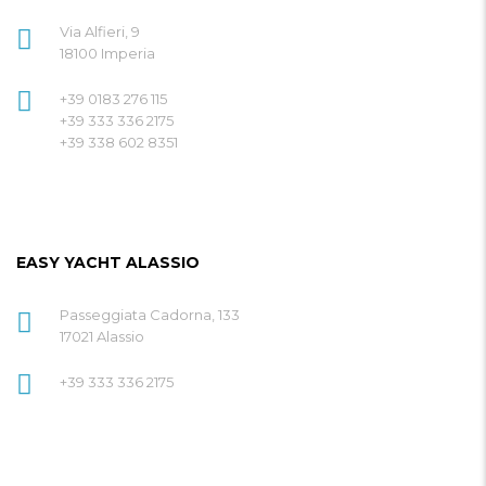
Via Alfieri, 9
18100 Imperia
+39 0183 276 115
+39 333 336 2175
+39 338 602 8351
EASY YACHT ALASSIO
Passeggiata Cadorna, 133
17021 Alassio
+39 333 336 2175