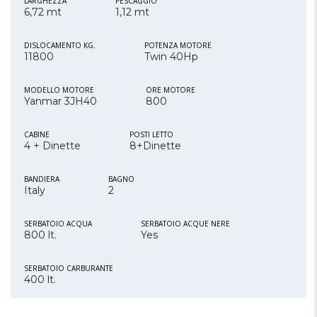
LARGHEZZA
PESCAGGIO
6,72 mt
1,12 mt
DISLOCAMENTO KG.
POTENZA MOTORE
11800
Twin 40Hp
MODELLO MOTORE
ORE MOTORE
Yanmar 3JH40
800
CABINE
POSTI LETTO
4 + Dinette
8+Dinette
BANDIERA
BAGNO
Italy
2
SERBATOIO ACQUA
SERBATOIO ACQUE NERE
800 lt.
Yes
SERBATOIO CARBURANTE
400 lt.