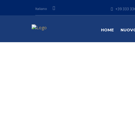
Italiano
+39 333 336
HOME
NUOV