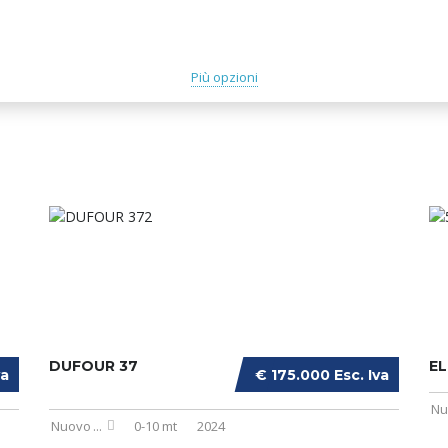
Più opzioni
DUFOUR 37
EL
va
€ 175.000 Esc. Iva
Nu
Nuovo
...
0-10 mt
2024