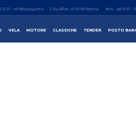
 2175 - info@easyyacht.it
Via Alfieri, 9 18100 Imperia
Mon - Sat 8.00 - 1
O
VELA
MOTORE
CLASSICHE
TENDER
POSTO BAR