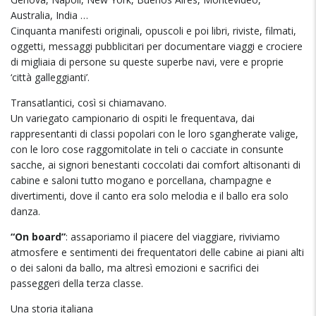
Australia, India …
Cinquanta manifesti originali, opuscoli e poi libri, riviste, filmati,
oggetti, messaggi pubblicitari per documentare viaggi e crociere
di migliaia di persone su queste superbe navi, vere e proprie
‘città galleggianti’.
Transatlantici, così si chiamavano.
Un variegato campionario di ospiti le frequentava, dai
rappresentanti di classi popolari con le loro sgangherate valige,
con le loro cose raggomitolate in teli o cacciate in consunte
sacche, ai signori benestanti coccolati dai comfort altisonanti di
cabine e saloni tutto mogano e porcellana, champagne e
divertimenti, dove il canto era solo melodia e il ballo era solo
danza.
“On board”
: assaporiamo il piacere del viaggiare, riviviamo
atmosfere e sentimenti dei frequentatori delle cabine ai piani alti
o dei saloni da ballo, ma altresì emozioni e sacrifici dei
passeggeri della terza classe.
Una storia italiana