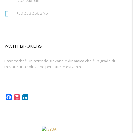
17021 Alassio
+39 333 336 2175
YACHT BROKERS
Easy Yacht è un'azienda giovane e dinamica che è in grado di
trovare una soluzione per tutte le esigenze.
Facebook
Instagram
LinkedIn