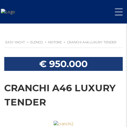
EASY YACHT
>
ELENCO
>
MOTORE
>
CRANCHI A46 LUXURY TENDER
€ 950.000
CRANCHI A46 LUXURY
TENDER