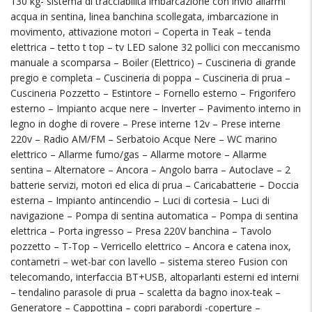
130 kg- sistema di tracciabilità imbarcazione con invio allarmi
acqua in sentina, linea banchina scollegata, imbarcazione in
movimento, attivazione motori – Coperta in Teak – tenda
elettrica – tetto t top – tv LED salone 32 pollici con meccanismo
manuale a scomparsa – Boiler (Elettrico) – Cuscineria di grande
pregio e completa – Cuscineria di poppa – Cuscineria di prua –
Cuscineria Pozzetto – Estintore – Fornello esterno – Frigorifero
esterno – Impianto acque nere – Inverter – Pavimento interno in
legno in doghe di rovere – Prese interne 12v – Prese interne
220v – Radio AM/FM – Serbatoio Acque Nere – WC marino
elettrico – Allarme fumo/gas – Allarme motore – Allarme
sentina – Alternatore – Ancora – Angolo barra – Autoclave – 2
batterie servizi, motori ed elica di prua – Caricabatterie – Doccia
esterna – Impianto antincendio – Luci di cortesia – Luci di
navigazione – Pompa di sentina automatica – Pompa di sentina
elettrica – Porta ingresso – Presa 220V banchina – Tavolo
pozzetto – T-Top – Verricello elettrico – Ancora e catena inox,
contametri – wet-bar con lavello – sistema stereo Fusion con
telecomando, interfaccia BT+USB, altoparlanti esterni ed interni
– tendalino parasole di prua – scaletta da bagno inox-teak –
Generatore – Cappottina – copri parabordi -coperture –