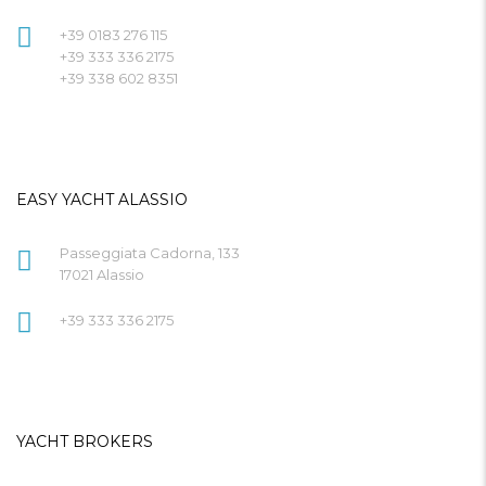
+39 0183 276 115
+39 333 336 2175
+39 338 602 8351
EASY YACHT ALASSIO
Passeggiata Cadorna, 133
17021 Alassio
+39 333 336 2175
YACHT BROKERS