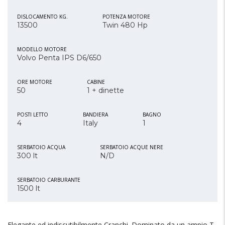
DISLOCAMENTO KG.
POTENZA MOTORE
13500
Twin 480 Hp
MODELLO MOTORE
Volvo Penta IPS D6/650
ORE MOTORE
CABINE
50
1 + dinette
POSTI LETTO
BANDIERA
BAGNO
4
Italy
1
SERBATOIO ACQUA
SERBATOIO ACQUE NERE
300 lt
N/D
SERBATOIO CARBURANTE
1500 lt
Elegante ed indiscutibilmente Cranchi. Dominato da un ampio T-