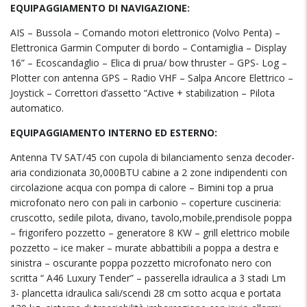
EQUIPAGGIAMENTO DI NAVIGAZIONE:
AIS – Bussola – Comando motori elettronico (Volvo Penta) –
Elettronica Garmin Computer di bordo – Contamiglia – Display
16” – Ecoscandaglio – Elica di prua/ bow thruster – GPS- Log –
Plotter con antenna GPS – Radio VHF – Salpa Ancore Elettrico –
Joystick – Correttori d’assetto “Active + stabilization – Pilota
automatico.
EQUIPAGGIAMENTO INTERNO ED ESTERNO:
Antenna TV SAT/45 con cupola di bilanciamento senza decoder-
aria condizionata 30,000BTU cabine a 2 zone indipendenti con
circolazione acqua con pompa di calore – Bimini top a prua
microfonato nero con pali in carbonio – coperture cuscineria:
cruscotto, sedile pilota, divano, tavolo,mobile,prendisole poppa
– frigorifero pozzetto – generatore 8 KW – grill elettrico mobile
pozzetto – ice maker – murate abbattibili a poppa a destra e
sinistra – oscurante poppa pozzetto microfonato nero con
scritta “ A46 Luxury Tender” – passerella idraulica a 3 stadi Lm
3- plancetta idraulica sali/scendi 28 cm sotto acqua e portata