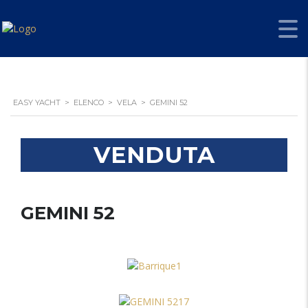
EASY YACHT
>
ELENCO
>
VELA
>
GEMINI 52
VENDUTA
GEMINI 52