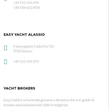
+39 333 336 2175
+39 338 602 8351
EASY YACHT ALASSIO
Passeggiata Cadorna, 133
17021 Alassio
+39 333 336 2175
YACHT BROKERS
Easy Yacht è un'azienda giovane e dinamica che è in grado di
trovare una soluzione per tutte le esigenze.