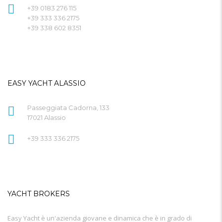
+39 0183 276 115
+39 333 336 2175
+39 338 602 8351
EASY YACHT ALASSIO
Passeggiata Cadorna, 133
17021 Alassio
+39 333 336 2175
YACHT BROKERS
Easy Yacht è un'azienda giovane e dinamica che è in grado di