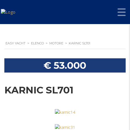
EASY YACHT
>
ELENCO
>
MOTORE
>
KARNIC SL701
€ 53.000
KARNIC SL701