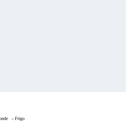
oonde
– Frigo