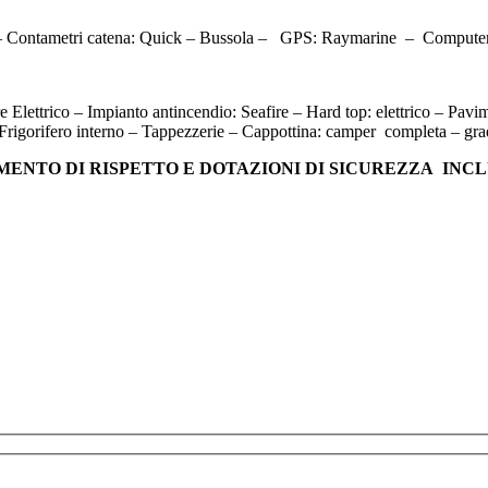
 Contametri catena: Quick – Bussola –
GPS: Raymarine
–
Computer
Elettrico – Impianto antincendio: Seafire – Hard top: elettrico – Pavime
 Frigorifero interno – Tappezzerie – Cappottina: camper
completa – gra
MENTO DI RISPETTO E DOTAZIONI DI SICUREZZA
INCL