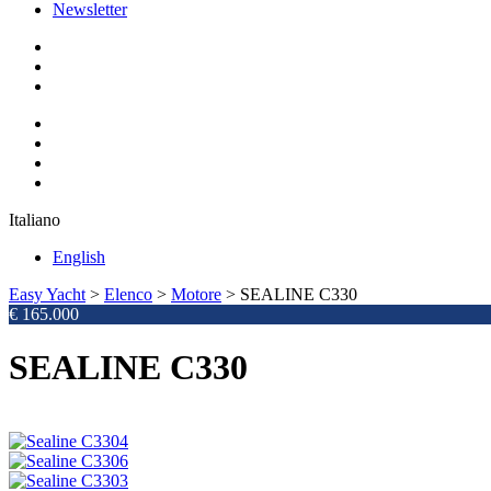
Newsletter
Italiano
English
Easy Yacht
>
Elenco
>
Motore
>
SEALINE C330
€ 165.000
SEALINE C330