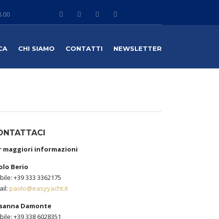
8.00
CA
CHI SIAMO
CONTATTI
NEWSLETTER
ONTATTACI
r maggiori informazioni
olo Berio
ile: +39 333 3362175
il:
paolo@easyyacht.it
sanna Damonte
ile: +39 338 6028351