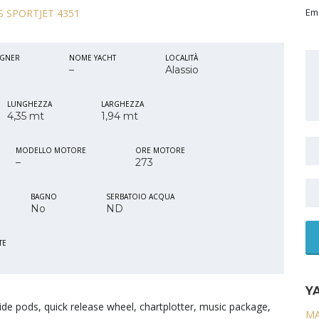
Ema
IGNER
NOME YACHT
LOCALITÀ
–
Alassio
LUNGHEZZA
LARGHEZZA
4,35 mt
1,94 mt
MODELLO MOTORE
ORE MOTORE
–
273
BAGNO
SERBATOIO ACQUA
No
ND
TE
YA
side pods, quick release wheel, chartplotter, music package,
MA