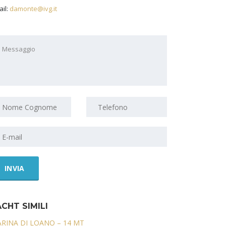
il:
damonte@ivg.it
CHT SIMILI
RINA DI LOANO – 14 MT