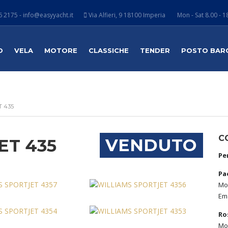
 2175 - info@easyyacht.it
Via Alfieri, 9 18100 Imperia
Mon - Sat 8.00 - 1
O
VELA
MOTORE
CLASSICHE
TENDER
POSTO BAR
T 435
C
VENDUTO
ET 435
Pe
Pa
Mob
Ema
Ro
Mob