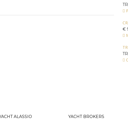
TR
CR
€ 
T
TR
C
YACHT ALASSIO
YACHT BROKERS