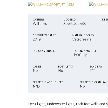
CANTIERE
MODELLO
DES
Williams
Sport Jet 435
–
COSTRUITO / REFIT
MATERIALE SCAFO
2019
Vetroresina
DISLOCAMENTO KG.
POTENZA MOTORE
–
1x90 Hp
CABINE
POSTI LETTO
BANDIERA
No
No
T/T
SERBATOIO ACQUE NERE
SERBATOIO CARBURAN
N/D
No
Deck lights, underwater lights, teak footwells and 