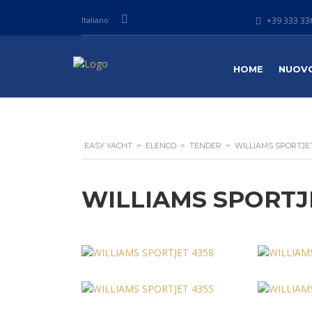
Italiano
+39 333 336
HOME
NUOV
EASY YACHT
>
ELENCO
>
TENDER
>
WILLIAMS SPORTJE
WILLIAMS SPORTJ