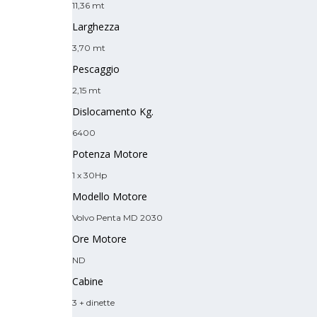
11,36 mt
Larghezza
3,70 mt
Pescaggio
2,15 mt
Dislocamento Kg.
6400
Potenza Motore
1 x 30Hp
Modello Motore
Volvo Penta MD 2030
Ore Motore
ND
Cabine
3 + dinette