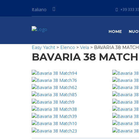
Italiano
+39 333 33
HOME
NUO
Easy Yacht
>
Elenco
>
Vela
>
BAVARIA 38 MATCH
BAVARIA 38 MATCH