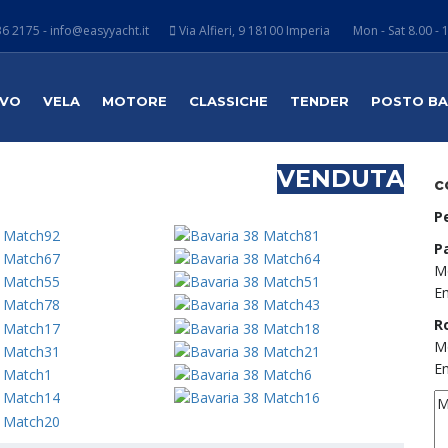
6 2175 - info@easyyacht.it
Via Alfieri, 9 18100 Imperia
Mon - Sat 8.00 - 
VO
VELA
MOTORE
CLASSICHE
TENDER
POSTO B
VENDUTA
c
P
P
M
Em
R
M
Em