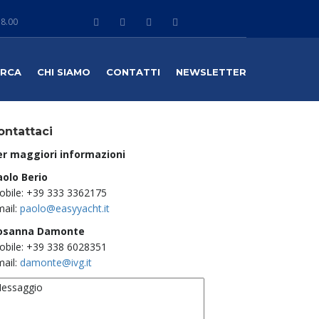
18.00
ARCA
CHI SIAMO
CONTATTI
NEWSLETTER
ontattaci
er maggiori informazioni
aolo Berio
obile: +39 333 3362175
ail:
paolo@easyyacht.it
osanna Damonte
obile: +39 338 6028351
ail:
damonte@ivg.it