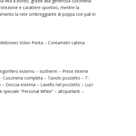
a vita a bordo, grazie alla generosa cuscineria
protezione e carattere sportivo, mentre la
imento la rete ombreggiante di poppa con pali in
lettronici Volvo Penta – Contametri catena
rigorifero esterno – Isotherm – Prese interne
- Cuscineria completa – Tavolo pozzetto – T-
 – Doccia esterna – Lavello nel pozzetto – Luci
speciale “Personal White” – altoparlanti –