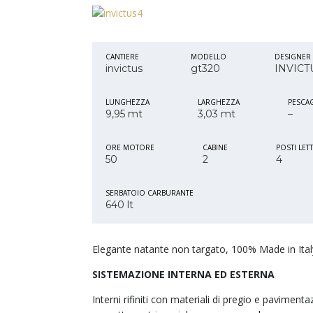
CANTIERE
MODELLO
DESIGNER
invictus
gt320
INVICT
LUNGHEZZA
LARGHEZZA
PESCA
9,95 mt
3,03 mt
–
ORE MOTORE
CABINE
POSTI LET
50
2
4
SERBATOIO CARBURANTE
640 lt
Elegante natante non targato, 100% Made in Ital
SISTEMAZIONE INTERNA ED ESTERNA
Interni rifiniti con materiali di pregio e pavime