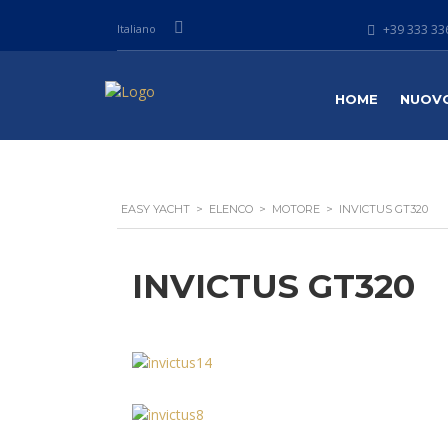
Italiano
+39 333 336
HOME
NUOV
EASY YACHT
>
ELENCO
>
MOTORE
>
INVICTUS GT320
INVICTUS GT320