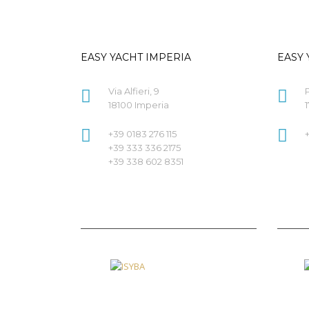
EASY YACHT IMPERIA
EASY 
Via Alfieri, 9
18100 Imperia
1
+39 0183 276 115
+39 333 336 2175
+39 338 602 8351