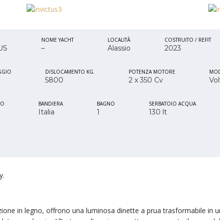
NOME YACHT
LOCALITÀ
COSTRUITO / REFIT
US
–
Alassio
2023
GGIO
DISLOCAMENTO KG.
POTENZA MOTORE
MOD
5800
2 x 350 Cv
Vo
TO
BANDIERA
BAGNO
SERBATOIO ACQUA
Italia
1
130 lt
y.
ntazione in legno, offrono una luminosa dinette a prua trasformabile i