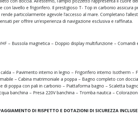
o con doccia. All’esterno, l’ampio pozzetto rappresenta il cuore dell
e con lavello e frigorifero. Il prestigioso T- Top in carbonio assicura 
rende particolarmente agevole l’accesso al mare. Completano l’allest
nsati per offrire un’esperienza di navigazione esclusiva e raffinata.
VHF – Bussola magnetica – Doppio display multifunzione – Comandi e
calda – Pavimento interno in legno – Frigorifero interno Isotherm – F
ormabile – Cabina matrimoniale a poppa – Bagno completo con doccia
e di poppa con pali in carbonio – Piattaforma bagno – Scaletta bagno
acqua banchina – Presa 220V banchina – Tromba nautica – Colorazione 
PAGGIAMENTO DI RISPETTO E DOTAZIONI DI SICUREZZA INCLUSE