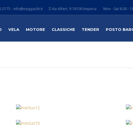
 2175 - info@easyyacht.it
Via Alfieri, 9 18100 Imperia
Mon - Sat 8.00 - 1
O
VELA
MOTORE
CLASSICHE
TENDER
POSTO BAR