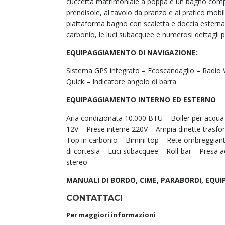
cuccetta matrimoniale a poppa e un bagno complet
prendisole, al tavolo da pranzo e al pratico mobil
piattaforma bagno con scaletta e doccia esterna 
carbonio, le luci subacquee e numerosi dettagli pe
EQUIPAGGIAMENTO DI NAVIGAZIONE:
Sistema GPS integrato – Ecoscandaglio – Radio 
Quick – Indicatore angolo di barra
EQUIPAGGIAMENTO INTERNO ED ESTERNO
Aria condizionata 10.000 BTU – Boiler per acqua 
12V – Prese interne 220V – Ampia dinette trasf
Top in carbonio – Bimini top – Rete ombreggiant
di cortesia – Luci subacquee – Roll-bar – Presa 
stereo
MANUALI DI BORDO, CIME, PARABORDI, EQUI
CONTATTACI
Per maggiori informazioni