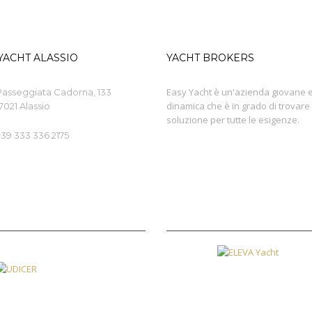
YACHT ALASSIO
YACHT BROKERS
Easy Yacht è un'azienda giovane 
Passeggiata Cadorna, 133
dinamica che è in grado di trovare
7021 Alassio
soluzione per tutte le esigenze.
+39 333 336 2175