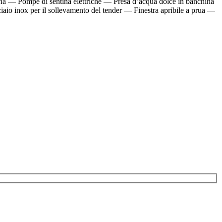
na — Pompe di sentina elettriche — Presa d’acqua dolce in banchina
io inox per il sollevamento del tender — Finestra apribile a prua —