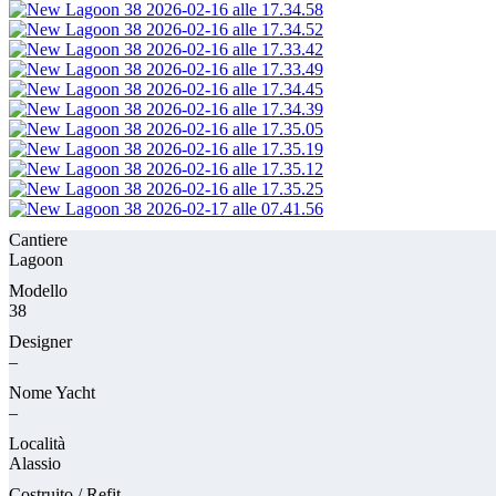
Cantiere
Lagoon
Modello
38
Designer
–
Nome Yacht
–
Località
Alassio
Costruito / Refit