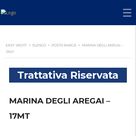
EASY YACHT
>
ELENCO
>
POSTO BARCA
>
MARINA DEGLI AREGAI –
17MT
Trattativa Riservata
MARINA DEGLI AREGAI –
17MT