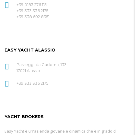
+39 0183 276 115
+39 333 336 2175
+39 338 602 8351
EASY YACHT ALASSIO
Passeggiata Cadorna, 133
17021 Alassio
+39 333 336 2175
YACHT BROKERS
Easy Yacht è un'azienda giovane e dinamica che è in grado di