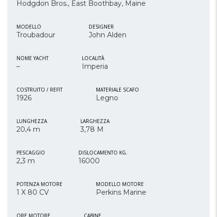
Hodgdon Bros., East Boothbay, Maine
MODELLO
DESIGNER
Troubadour
John Alden
NOME YACHT
LOCALITÀ
–
Imperia
COSTRUITO / REFIT
MATERIALE SCAFO
1926
Legno
LUNGHEZZA
LARGHEZZA
20,4 m
3,78 M
PESCAGGIO
DISLOCAMENTO KG.
2,3 m
16000
POTENZA MOTORE
MODELLO MOTORE
1 X 80 CV
Perkins Marine
ORE MOTORE
CABINE