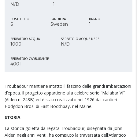
N/D
1
POSTI LETTO
BANDIERA
BAGNO
6
Sweden
1
SERBATOIO ACQUA
SERBATOIO ACQUE NERE
1000 l
N/D
SERBATOIO CARBURANTE
400 l
Troubadour mantiene intatto il fascino delle grandi imbarcazioni
d’epoca. Il progetto appartiene alla celebre serie “Malabar VI”
(Alden n. 248B) ed è stato realizzato nel 1926 dai cantieri
Hodgdon Bros. di East Boothbay, nel Maine.
STORIA
La storica goletta da regata Troubadour, disegnata da John
Alden negli anni Venti, ha compiuto la traversata dell’Atlantico