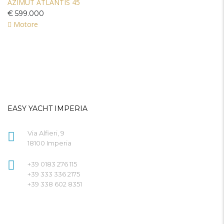
AZIMUT ATLANTIS 45
€ 599.000
Motore
EASY YACHT IMPERIA
Via Alfieri, 9
18100 Imperia
+39 0183 276 115
+39 333 336 2175
+39 338 602 8351