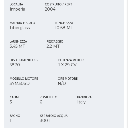
LOCALITÀ
COSTRUITO / REFIT
Imperia
2004
MATERIALE SCAFO
LUNGHEZZA
Fiberglass
10,68 MT
LARGHEZZA
PESCAGGIO
3,45 MT
2,2 MT
DISLOCAMENTO KG.
POTENZA MOTORE
5870
1 X 29 CV
MODELLO MOTORE
ORE MOTORE
3YM30SD
N/D
CABINE
POSTI LETTO
BANDIERA
3
6
Italy
BAGNO
SERBATOIO ACQUA
1
300 L