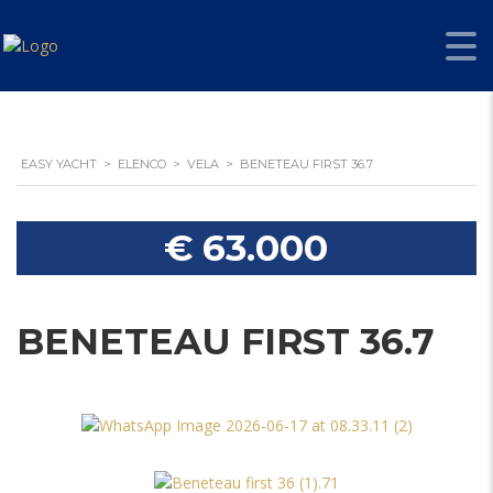
EASY YACHT
>
ELENCO
>
VELA
>
BENETEAU FIRST 36.7
€ 63.000
BENETEAU FIRST 36.7