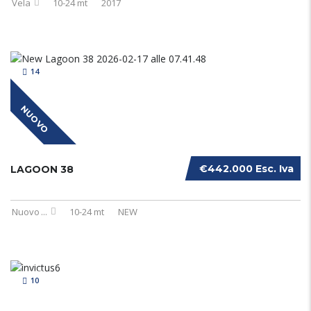
Vela
10-24 mt
2017
14
NUOVO
€442.000 Esc. Iva
LAGOON 38
Nuovo
...
10-24 mt
NEW
10