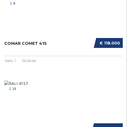
8
€ 118.000
COMAR COMET 41S
Vela
10-24 mt
23