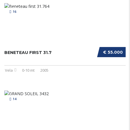
16
€ 55.000
BENETEAU FIRST 31.7
Vela
0-10 mt
2005
14