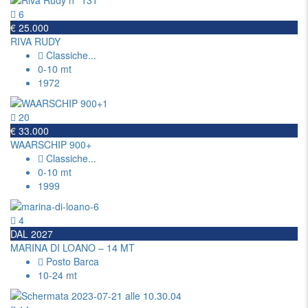
6
€ 25.000
RIVA RUDY
Classiche
...
0-10 mt
1972
20
€ 33.000
WAARSCHIP 900+
Classiche
...
0-10 mt
1999
4
DAL 2027
MARINA DI LOANO – 14 MT
Posto Barca
10-24 mt