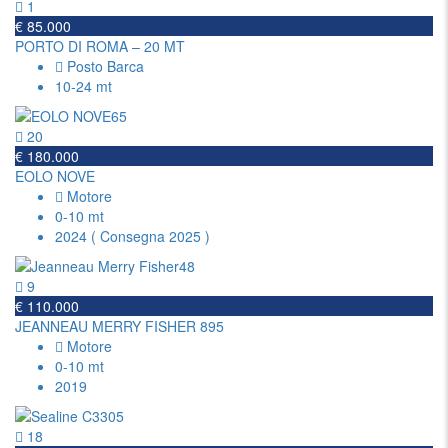
1
€ 85.000
PORTO DI ROMA – 20 MT
Posto Barca
10-24 mt
20
€ 180.000
EOLO NOVE
Motore
0-10 mt
2024 ( Consegna 2025 )
9
€ 110.000
JEANNEAU MERRY FISHER 895
Motore
0-10 mt
2019
18