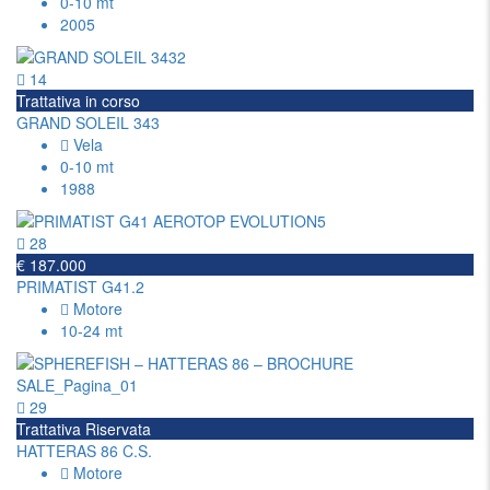
0-10 mt
2005
14
Trattativa in corso
GRAND SOLEIL 343
Vela
0-10 mt
1988
28
€ 187.000
PRIMATIST G41.2
Motore
10-24 mt
29
Trattativa Riservata
HATTERAS 86 C.S.
Motore