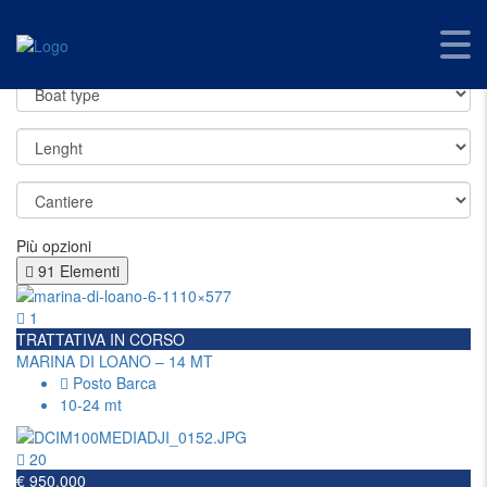
47
Easy Yacht
>
Elenco
>
47
Più opzioni
91
Elementi
1
TRATTATIVA IN CORSO
MARINA DI LOANO – 14 MT
Posto Barca
10-24 mt
20
€ 950.000