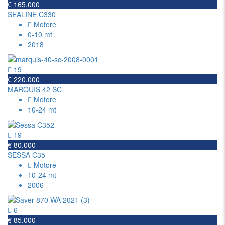
€ 165.000
SEALINE C330
Motore
0-10 mt
2018
19
€ 220.000
MARQUIS 42 SC
Motore
10-24 mt
19
€ 80.000
SESSA C35
Motore
10-24 mt
2006
6
€ 85.000