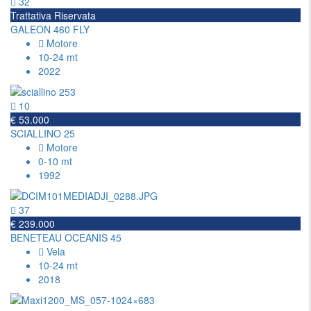
32
Trattativa Riservata
GALEON 460 FLY
Motore
10-24 mt
2022
10
€ 53.000
SCIALLINO 25
Motore
0-10 mt
1992
37
€ 239.000
BENETEAU OCEANIS 45
Vela
10-24 mt
2018