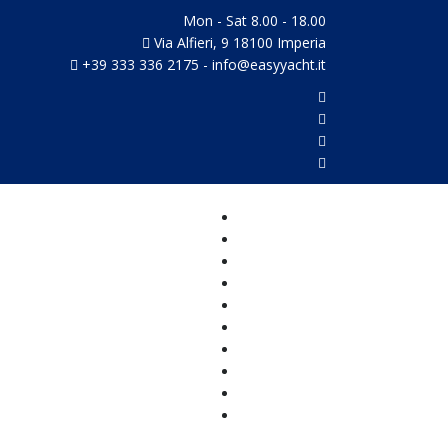
Mon - Sat 8.00 - 18.00
Via Alfieri, 9 18100 Imperia
+39 333 336 2175 - info@easyyacht.it
Home
NUOVO
VELA
MOTORE
CLASSICHE
TENDER
POSTO BARCA
CHI SIAMO
CONTATTI
Newsletter