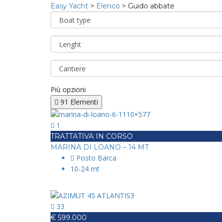
Easy Yacht
>
Elenco
>
Guido abbate
Più opzioni
91
Elementi
1
TRATTATIVA IN CORSO
MARINA DI LOANO – 14 MT
Posto Barca
10-24 mt
33
€ 599.000