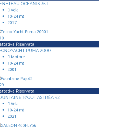
ENETEAU OCEANIS 35.1
Vela
10-24 mt
2017
10
attativa Riservata
ECNOYACHT PUMA 2000
Motore
10-24 mt
2001
29
attativa Riservata
OUNTAINE PAJOT ASTRÉA 42
Vela
10-24 mt
2021