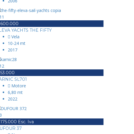
2006
11
 600.000
LEVA YACHTS THE FIFTY
Vela
10-24 mt
2017
12
 53.000
ARNIC SL701
Motore
6,80 mt
2022
3
 175.000 Esc. Iva
UFOUR 37