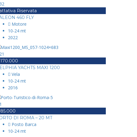
32
attativa Riservata
ALEON 460 FLY
Motore
10-24 mt
2022
21
 170.000
ELPHIA YACHTS MAXI 1200
Vela
10-24 mt
2016
1
 85.000
ORTO DI ROMA – 20 MT
Posto Barca
10-24 mt