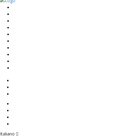
Home
NUOVO
VELA
MOTORE
CLASSICHE
TENDER
POSTO BARCA
CHI SIAMO
CONTATTI
Newsletter
Italiano