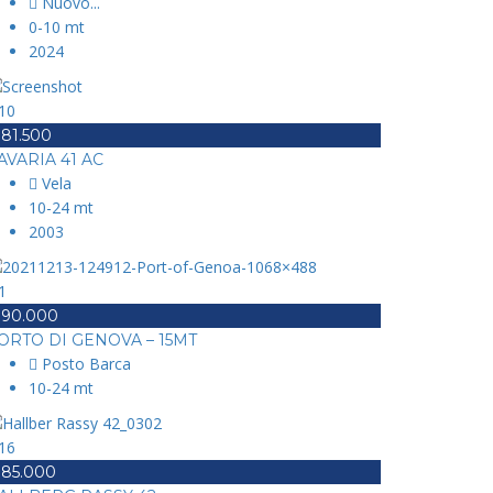
Nuovo
...
0-10 mt
2024
10
 81.500
AVARIA 41 AC
Vela
10-24 mt
2003
1
 90.000
ORTO DI GENOVA – 15MT
Posto Barca
10-24 mt
16
 85.000