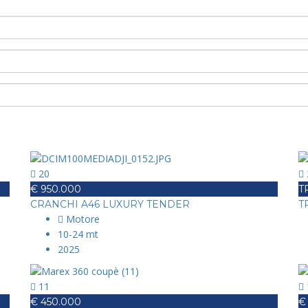
20
€ 950.000
T
CRANCHI A46 LUXURY TENDER
T
Motore
10-24 mt
2025
11
€ 450.000
€