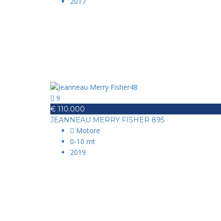
2017
9
€ 110.000
JEANNEAU MERRY FISHER 895
Motore
0-10 mt
2019