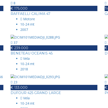
8
€ 175.000
Tr
RAFFAELLI CALIMA 47
G
Motore
10-24 mt
2007
37
€ 239.000
€
BENETEAU OCEANIS 45
D
Vela
10-24 mt
2018
23
€ 133.000
€
DUFOUR 425 GRAND LARGE
P
Vela
10-24 mt