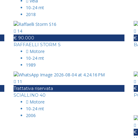
Vela
10-24 mt
2018
14
€ 90.000
€
RAFFAELLI STORM S
B
Motore
10-24 mt
1989
11
Trattativa riservata
€
SCIALLINO 40
P
Motore
10-24 mt
2006
€