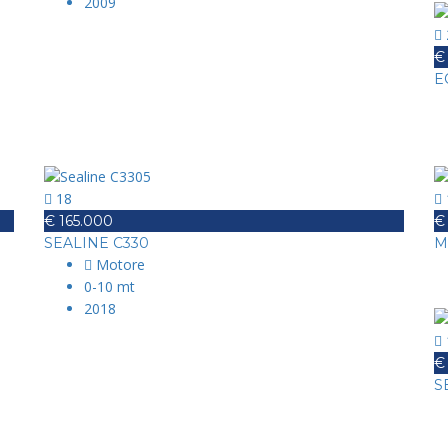
2009
€
E
18
€ 165.000
€
SEALINE C330
M
Motore
0-10 mt
2018
€
S