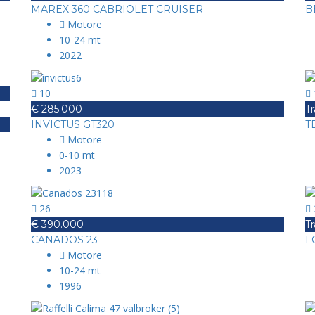
MAREX 360 CABRIOLET CRUISER
B
Motore
10-24 mt
2022
10
€ 285.000
Tr
INVICTUS GT320
T
Motore
0-10 mt
2023
26
€ 390.000
Tr
CANADOS 23
F
Motore
10-24 mt
1996