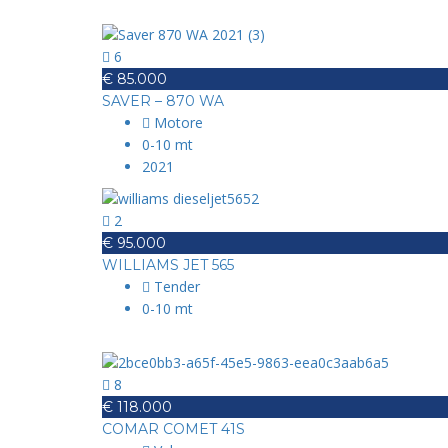
6
€ 85.000
SAVER – 870 WA
Motore
0-10 mt
2021
2
€ 95.000
WILLIAMS JET 565
Tender
0-10 mt
8
€ 118.000
COMAR COMET 41S