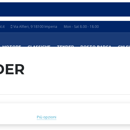
.it
Via Alfieri, 9 18100 Imperia
Mon - Sat 8.00 - 18.00
MOTORE
CLASSICHE
TENDER
POSTO BARCA
CHI S
DER
Più opzioni