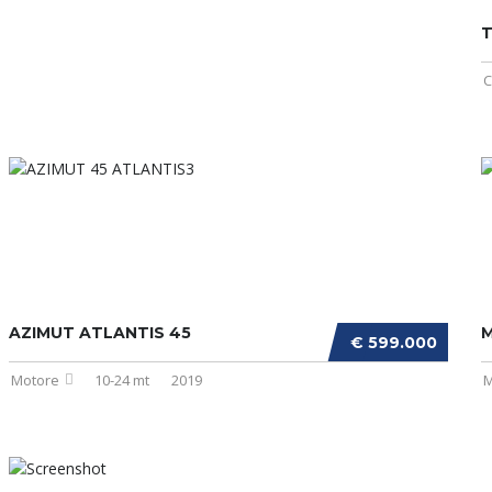
C
AZIMUT ATLANTIS 45
M
€ 599.000
Motore
10-24 mt
2019
M