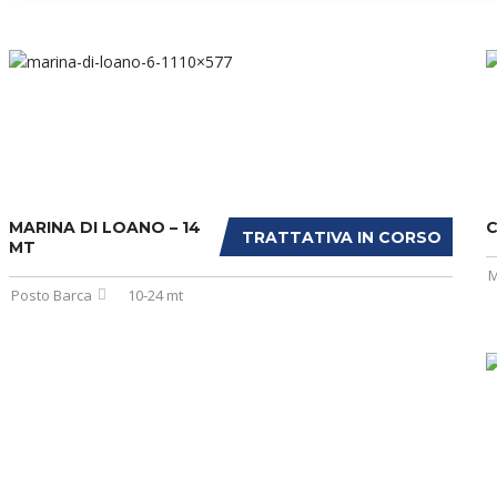
MARINA DI LOANO – 14
C
TRATTATIVA IN CORSO
MT
M
Posto Barca
10-24 mt