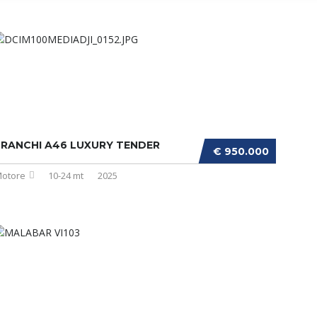
RANCHI A46 LUXURY TENDER
€ 950.000
otore
10-24 mt
2025