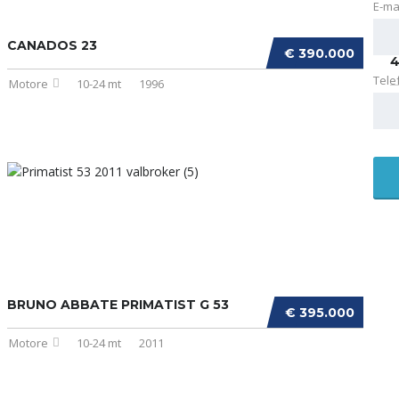
E-ma
CANADOS 23
F
€ 390.000
4
Tele
Motore
10-24 mt
1996
V
BRUNO ABBATE PRIMATIST G 53
€ 395.000
Motore
10-24 mt
2011