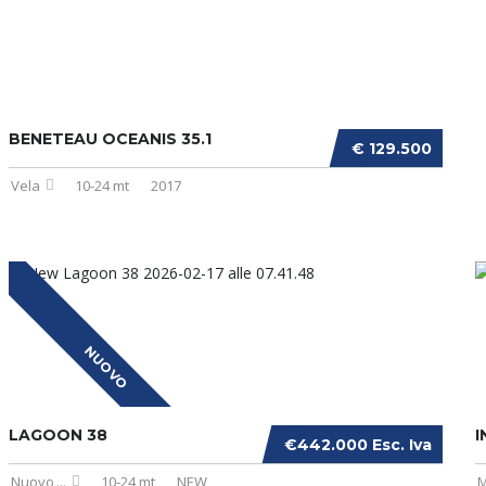
BENETEAU OCEANIS 35.1
€ 129.500
Vela
10-24 mt
2017
NUOVO
LAGOON 38
I
€442.000 Esc. Iva
Nuovo
...
10-24 mt
NEW
M