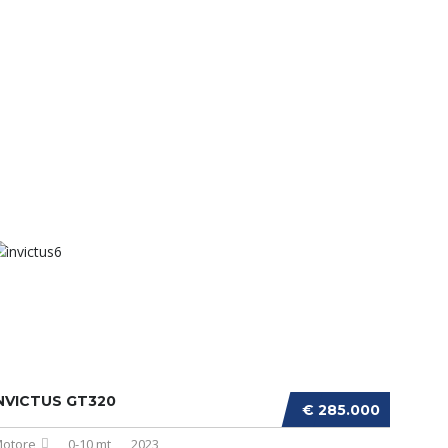
NVICTUS GT320
€ 285.000
otore
0-10 mt
2023