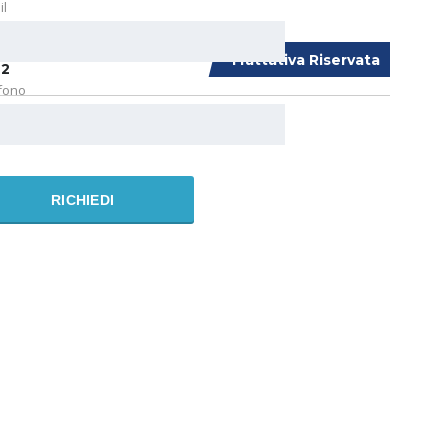
il
OUNTAINE PAJOT ASTRÉA
Trattativa Riservata
2
fono
ela
10-24 mt
2021
RICHIEDI