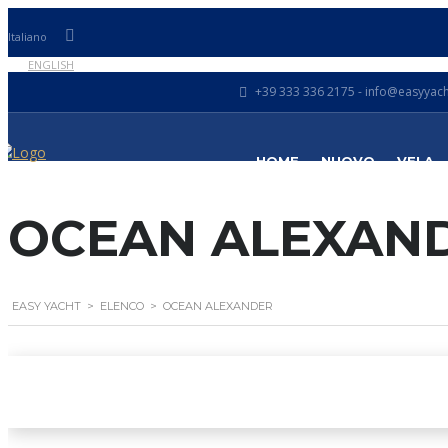
Italiano
ENGLISH
+39 333 336 2175 - info@easyyacht
HOME
NUOVO
VELA
OCEAN ALEXAN
EASY YACHT
>
ELENCO
>
OCEAN ALEXANDER