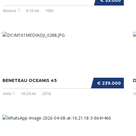
€ 53.000
Motore
0-10 mt
1992
BENETEAU OCEANIS 45
D
€ 239.000
Vela
10-24 mt
2018
V