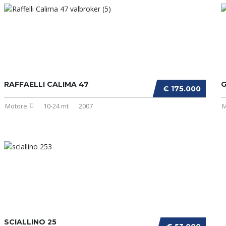
RAFFAELLI CALIMA 47
G
€ 175.000
Motore
10-24 mt
2007
M
SCIALLINO 25