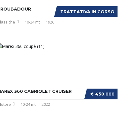
TROUBADOUR
TRATTATIVA IN CORSO
lassiche
10-24 mt
1926
AREX 360 CABRIOLET CRUISER
€ 450.000
otore
10-24 mt
2022