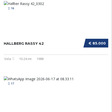
16
€ 85.000
HALLBERG RASSY 42
Vela
10-24 mt
1988
17