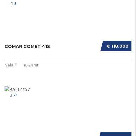
8
€ 118.000
COMAR COMET 41S
Vela
10-24 mt
23