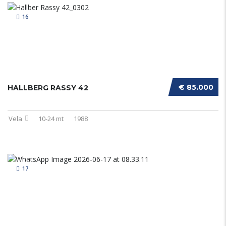
16
€ 85.000
HALLBERG RASSY 42
Vela
10-24 mt
1988
17