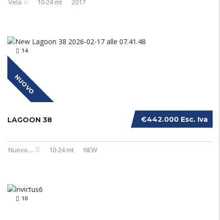
Vela
10-24 mt
2017
14
NUOVO
€442.000 Esc. Iva
LAGOON 38
Nuovo
...
10-24 mt
NEW
10