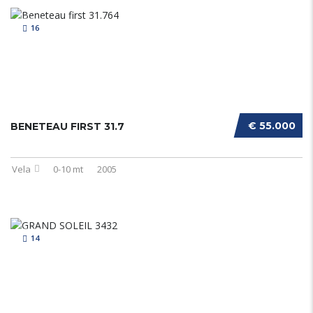
16
€ 55.000
BENETEAU FIRST 31.7
Vela
0-10 mt
2005
14