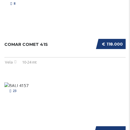
8
€ 118.000
COMAR COMET 41S
Vela
10-24 mt
23