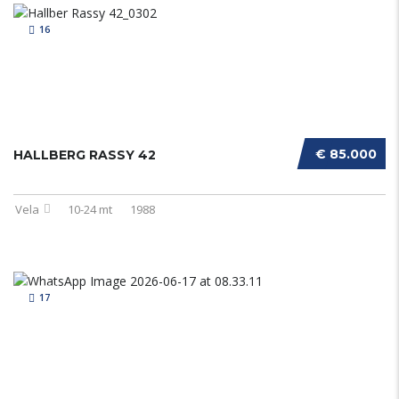
16
€ 85.000
HALLBERG RASSY 42
Vela
10-24 mt
1988
17