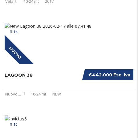
Vela
10-24 mt
2017
14
NUOVO
€442.000 Esc. Iva
LAGOON 38
Nuovo
...
10-24 mt
NEW
10