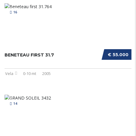
16
€ 55.000
BENETEAU FIRST 31.7
Vela
0-10 mt
2005
14