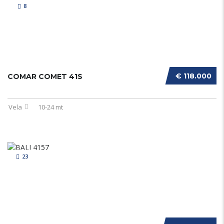
8
€ 118.000
COMAR COMET 41S
Vela
10-24 mt
23