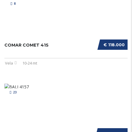
8
€ 118.000
COMAR COMET 41S
Vela
10-24 mt
23