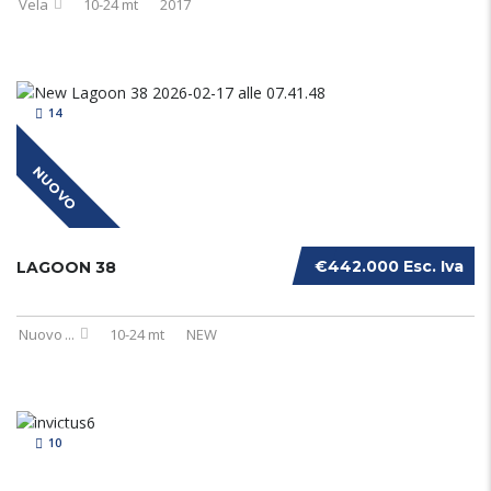
Vela
10-24 mt
2017
14
NUOVO
€442.000 Esc. Iva
LAGOON 38
Nuovo
...
10-24 mt
NEW
10