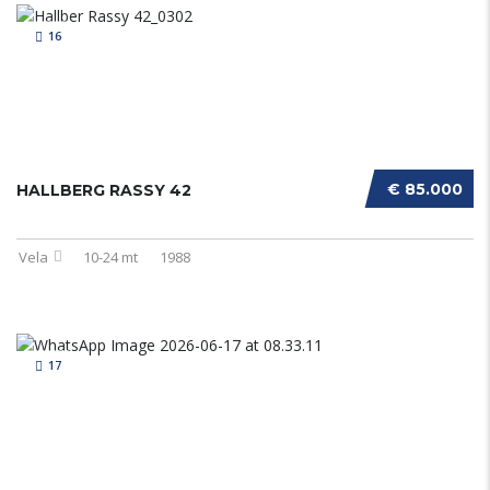
16
€ 85.000
HALLBERG RASSY 42
Vela
10-24 mt
1988
17