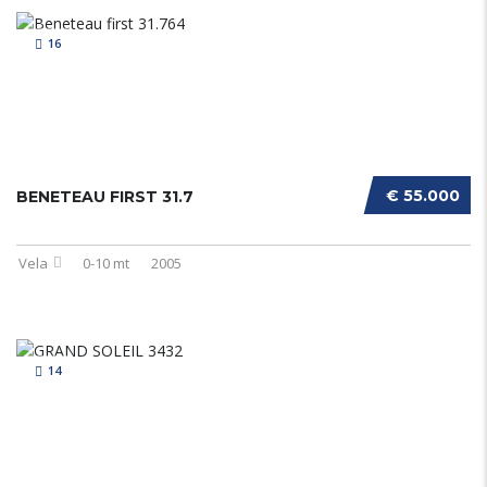
16
€ 55.000
BENETEAU FIRST 31.7
Vela
0-10 mt
2005
14