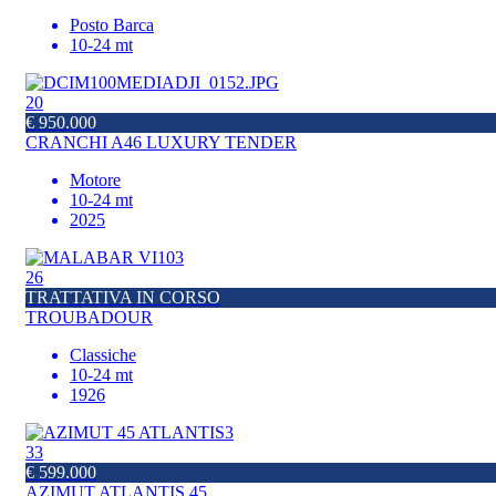
Posto Barca
10-24 mt
20
€ 950.000
CRANCHI A46 LUXURY TENDER
Motore
10-24 mt
2025
26
TRATTATIVA IN CORSO
TROUBADOUR
Classiche
10-24 mt
1926
33
€ 599.000
AZIMUT ATLANTIS 45