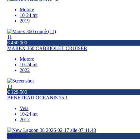
Motore
10-24 mt
2019
11
€ 450.000
MAREX 360 CABRIOLET CRUISER
Motore
10-24 mt
2022
13
€ 129.500
BENETEAU OCEANIS 35.1
Vela
10-24 mt
2017
NUOVO