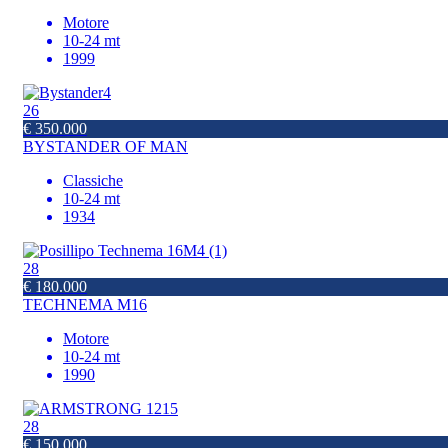
Motore
10-24 mt
1999
26
€ 350.000
BYSTANDER OF MAN
Classiche
10-24 mt
1934
28
€ 180.000
TECHNEMA M16
Motore
10-24 mt
1990
28
€ 150.000