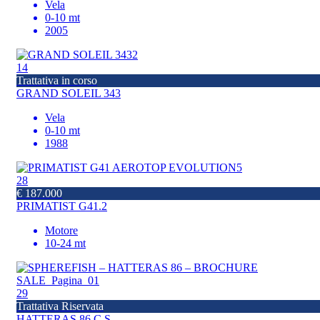
Vela
0-10 mt
2005
14
Trattativa in corso
GRAND SOLEIL 343
Vela
0-10 mt
1988
28
€ 187.000
PRIMATIST G41.2
Motore
10-24 mt
29
Trattativa Riservata
HATTERAS 86 C.S.