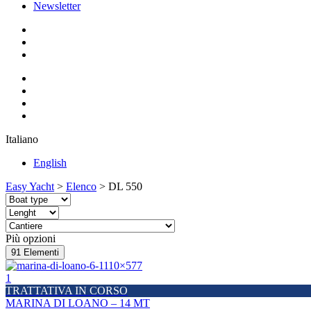
Newsletter
Italiano
English
Easy Yacht
>
Elenco
>
DL 550
Più opzioni
91
Elementi
1
TRATTATIVA IN CORSO
MARINA DI LOANO – 14 MT