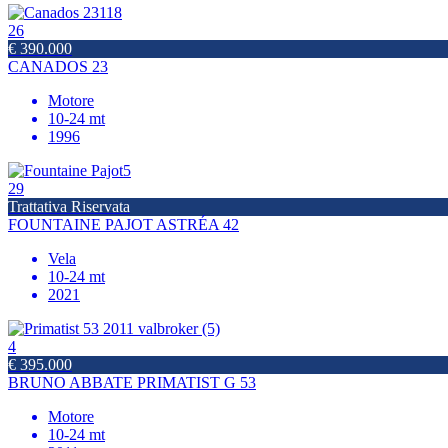
26
€ 390.000
CANADOS 23
Motore
10-24 mt
1996
29
Trattativa Riservata
FOUNTAINE PAJOT ASTRÉA 42
Vela
10-24 mt
2021
4
€ 395.000
BRUNO ABBATE PRIMATIST G 53
Motore
10-24 mt