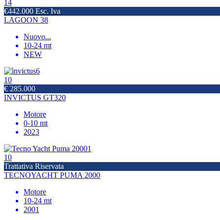
14
€442.000 Esc. Iva
LAGOON 38
Nuovo
...
10-24 mt
NEW
10
€ 285.000
INVICTUS GT320
Motore
0-10 mt
2023
10
Trattativa Riservata
TECNOYACHT PUMA 2000
Motore
10-24 mt
2001