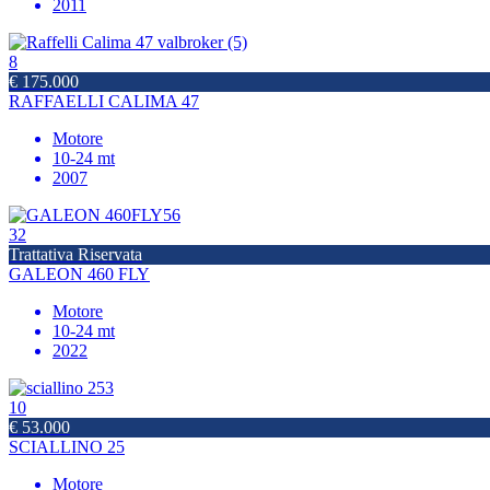
2011
8
€ 175.000
RAFFAELLI CALIMA 47
Motore
10-24 mt
2007
32
Trattativa Riservata
GALEON 460 FLY
Motore
10-24 mt
2022
10
€ 53.000
SCIALLINO 25
Motore