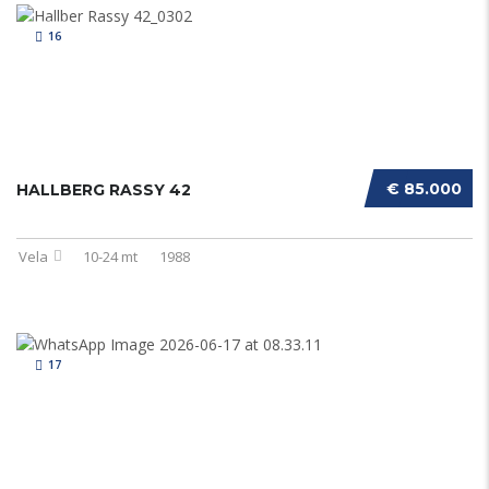
16
€ 85.000
HALLBERG RASSY 42
Vela
10-24 mt
1988
17