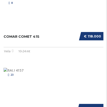
8
€ 118.000
COMAR COMET 41S
Vela
10-24 mt
23