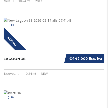
Vela
10-24 mt
2017
14
NUOVO
€442.000 Esc. Iva
LAGOON 38
Nuovo
...
10-24 mt
NEW
10