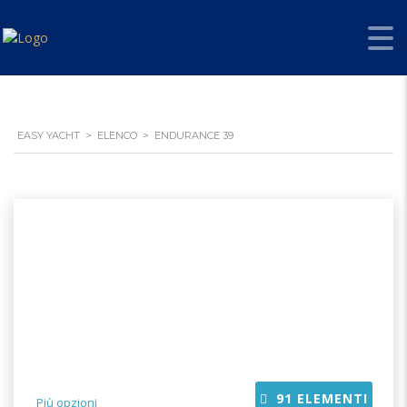
EASY YACHT
>
ELENCO
>
ENDURANCE 39
91
ELEMENTI
Più opzioni