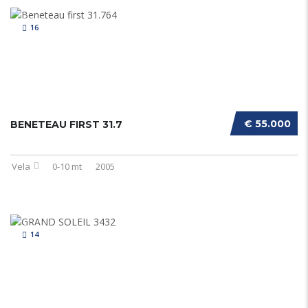
16
€ 55.000
BENETEAU FIRST 31.7
Vela
0-10 mt
2005
14