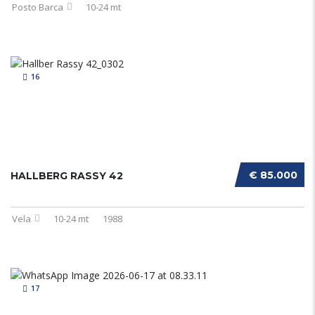
Posto Barca
10-24 mt
16
€ 85.000
HALLBERG RASSY 42
Vela
10-24 mt
1988
17