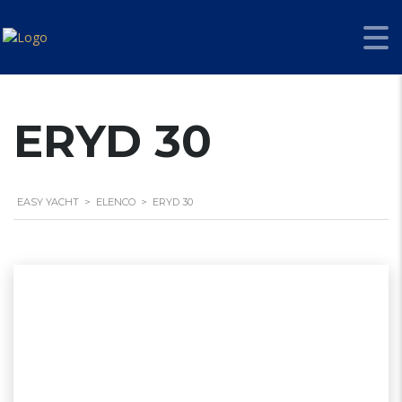
ERYD 30
EASY YACHT
>
ELENCO
>
ERYD 30