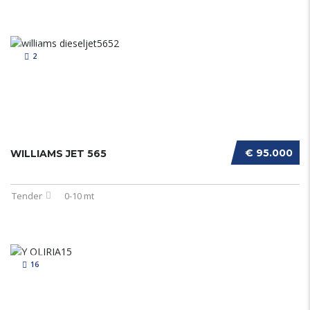
2
€ 95.000
WILLIAMS JET 565
Tender
0-10 mt
16