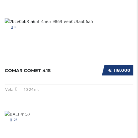
8
€ 118.000
COMAR COMET 41S
Vela
10-24 mt
23