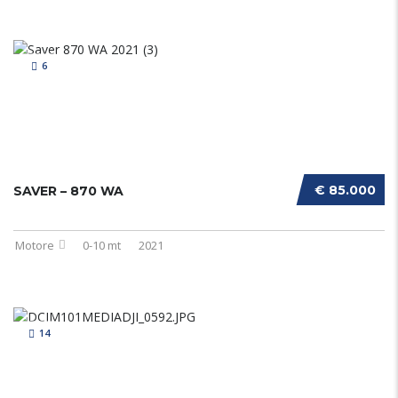
6
€ 85.000
SAVER – 870 WA
Motore
0-10 mt
2021
14