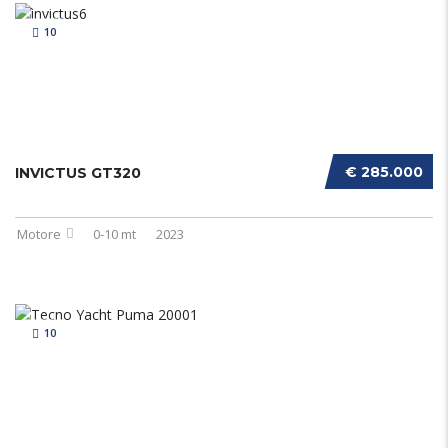
10
€ 285.000
INVICTUS GT320
Motore
0-10 mt
2023
10