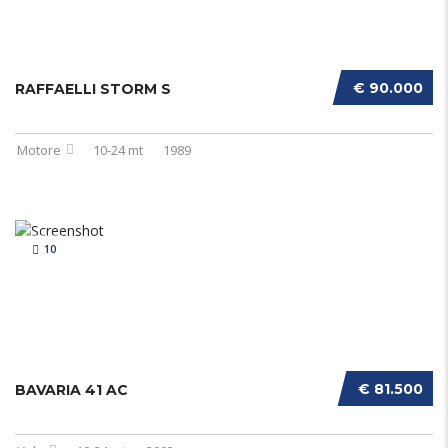
€ 90.000
RAFFAELLI STORM S
Motore
10-24 mt
1989
10
€ 81.500
BAVARIA 41 AC