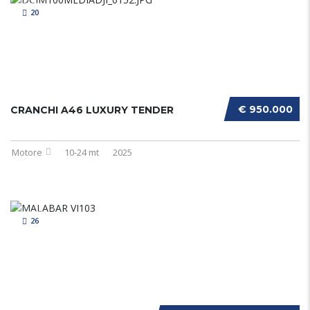
20
€ 950.000
CRANCHI A46 LUXURY TENDER
Motore
10-24 mt
2025
26