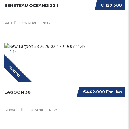
€ 129.500
BENETEAU OCEANIS 35.1
Vela
10-24 mt
2017
14
NUOVO
€442.000 Esc. Iva
LAGOON 38
Nuovo
...
10-24 mt
NEW