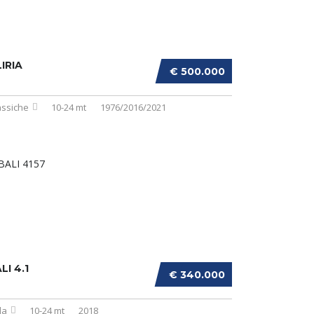
IRIA
€ 500.000
assiche
10-24 mt
1976/2016/2021
LI 4.1
€ 340.000
la
10-24 mt
2018