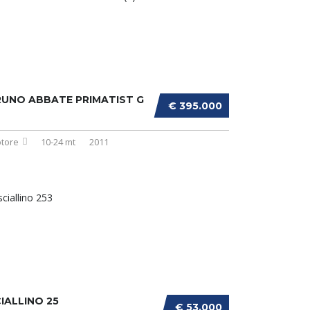
UNO ABBATE PRIMATIST G
€ 395.000
tore
10-24 mt
2011
IALLINO 25
€ 53.000