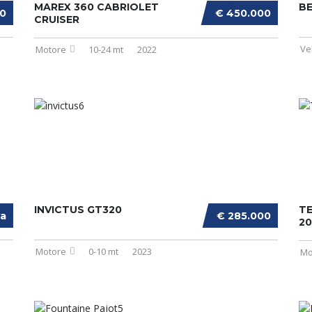
MAREX 360 CABRIOLET
BE
00
€ 450.000
CRUISER
Ve
Motore
10-24 mt
2022
INVICTUS GT320
T
va
€ 285.000
2
Motore
0-10 mt
2023
Mo