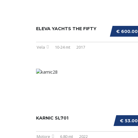
ELEVA YACHTS THE FIFTY
€ 600.0
Vela
10-24 mt
2017
KARNIC SL701
€ 53.0
Motore
6,80 mt
2022