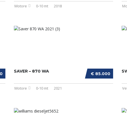
Motore
0-10 mt
2018
Mo
SAVER – 870 WA
S
00
€ 85.000
Motore
0-10 mt
2021
Ve