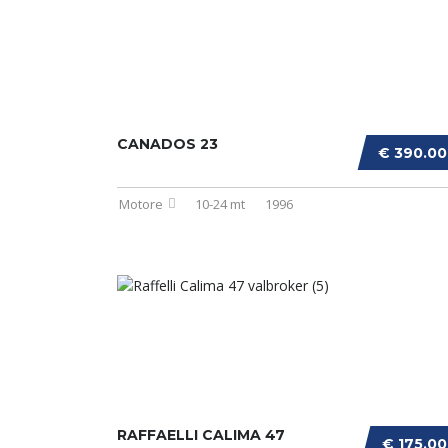
CANADOS 23
€ 390.0
Motore
10-24 mt
1996
RAFFAELLI CALIMA 47
€ 175.0