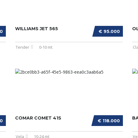
WILLIAMS JET 565
OL
00
€ 95.000
Tender
0-10 mt
Cl
COMAR COMET 41S
BA
00
€ 118.000
Vela
10-24 mt
Ve