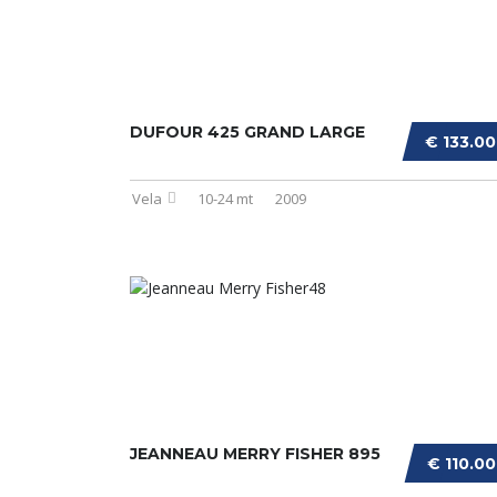
DUFOUR 425 GRAND LARGE
€ 133.0
Vela
10-24 mt
2009
JEANNEAU MERRY FISHER 895
€ 110.0