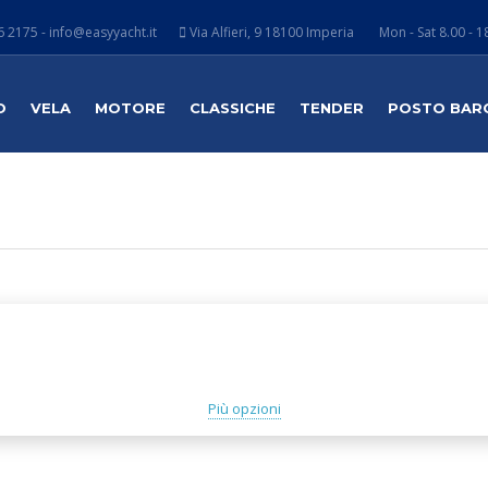
 2175 - info@easyyacht.it
Via Alfieri, 9 18100 Imperia
Mon - Sat 8.00 - 1
O
VELA
MOTORE
CLASSICHE
TENDER
POSTO BAR
Più opzioni