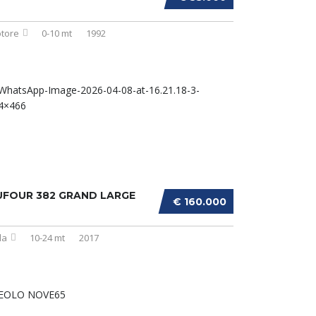
tore
0-10 mt
1992
UFOUR 382 GRAND LARGE
€ 160.000
la
10-24 mt
2017