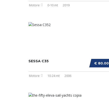
Motore
0-10 mt
2019
SESSA C35
€ 80.0
Motore
10-24 mt
2006