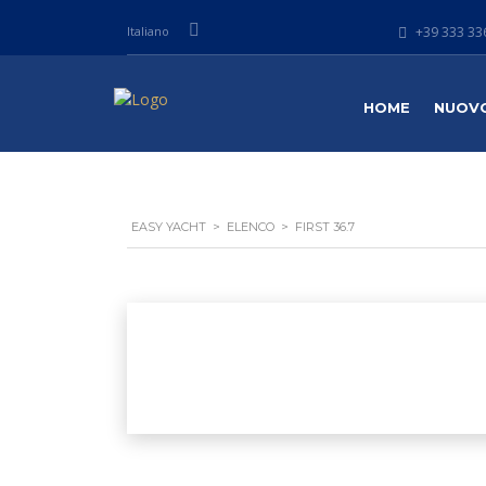
Italiano
+39 333 336
HOME
NUOV
EASY YACHT
>
ELENCO
>
FIRST 36.7