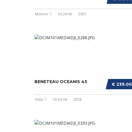
Motore
10-24 mt
2007
BENETEAU OCEANIS 45
€ 239.0
Vela
10-24 mt
2018