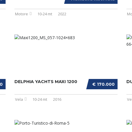
Motore
10-24 mt
2022
Mo
DELPHIA YACHTS MAXI 1200
D
00
€ 170.000
Vela
10-24 mt
2016
Ve