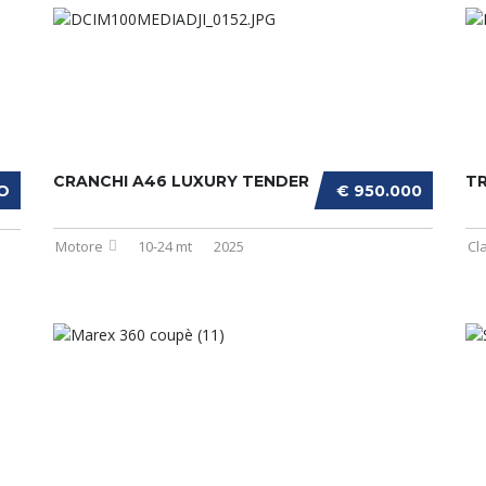
CRANCHI A46 LUXURY TENDER
T
O
€ 950.000
Motore
10-24 mt
2025
Cl