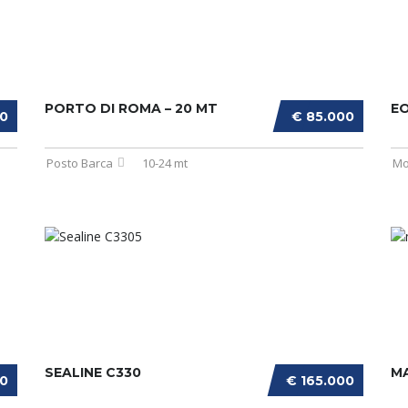
PORTO DI ROMA – 20 MT
E
00
€ 85.000
Posto Barca
10-24 mt
Mo
SEALINE C330
MA
00
€ 165.000