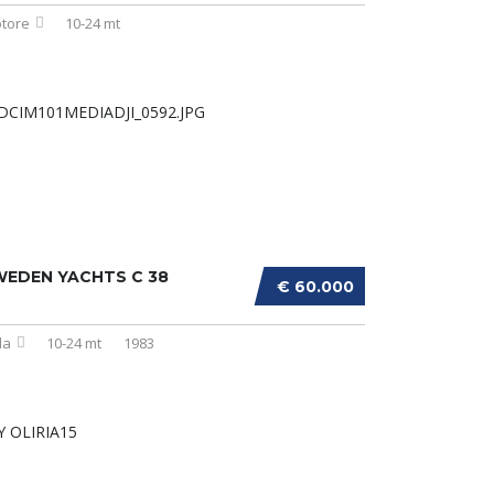
tore
10-24 mt
WEDEN YACHTS C 38
€ 60.000
la
10-24 mt
1983