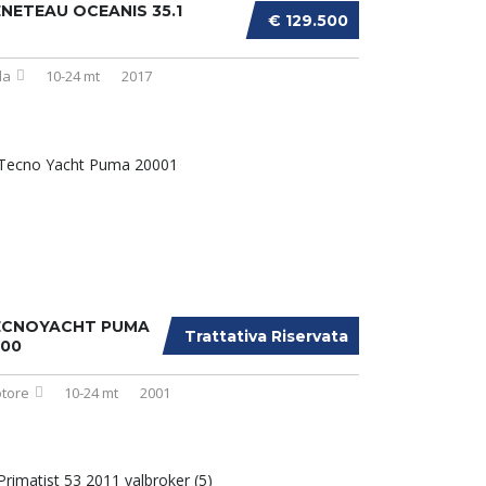
NETEAU OCEANIS 35.1
€ 129.500
la
10-24 mt
2017
ECNOYACHT PUMA
Trattativa Riservata
000
tore
10-24 mt
2001