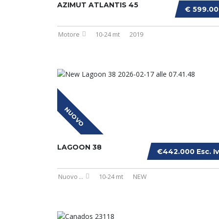
AZIMUT ATLANTIS 45
€ 599.0
Motore
10-24 mt
2019
NUOVO
LAGOON 38
€442.000 Esc. I
Nuovo
...
10-24 mt
NEW