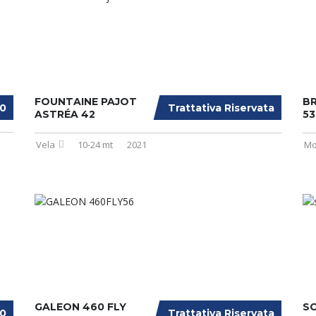
FOUNTAINE PAJOT
BR
00
Trattativa Riservata
ASTRÉA 42
53
Vela
10-24 mt
2021
Mo
GALEON 460 FLY
SC
00
Trattativa Riservata