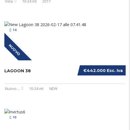
Vela
10-24 mt
2017
14
NUOVO
€442.000 Esc. Iva
LAGOON 38
Nuovo
...
10-24 mt
NEW
10