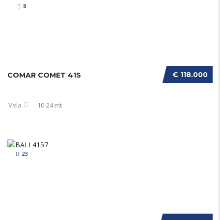
8
€ 118.000
COMAR COMET 41S
Vela
10-24 mt
23