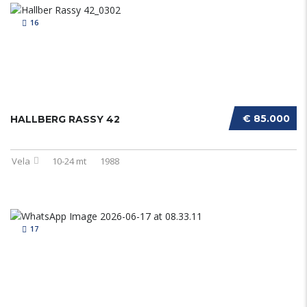
16
€ 85.000
HALLBERG RASSY 42
Vela
10-24 mt
1988
17