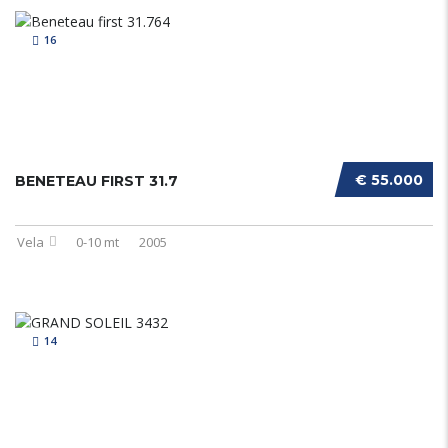
16
€ 55.000
BENETEAU FIRST 31.7
Vela
0-10 mt
2005
14