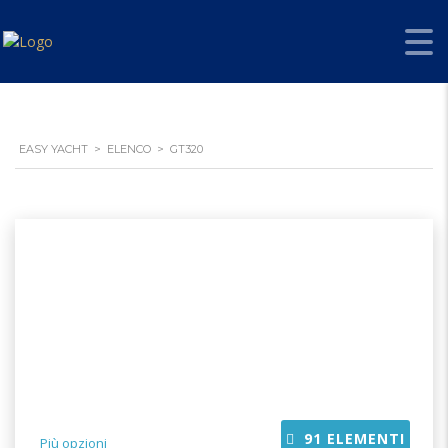
EASY YACHT
>
ELENCO
>
GT320
91
ELEMENTI
Più opzioni