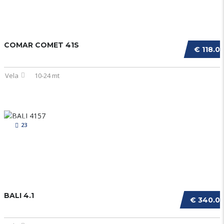
COMAR COMET 41S
€ 118.0
Vela
10-24 mt
23
BALI 4.1
€ 340.0