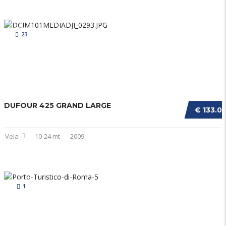
23
DUFOUR 425 GRAND LARGE
€ 133.0
Vela
10-24 mt
2009
1