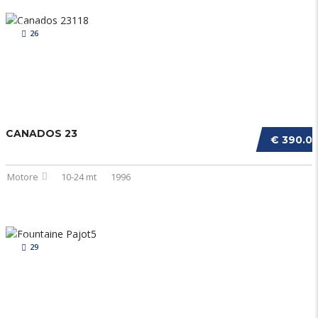
26
CANADOS 23
€ 390.0
Motore
10-24 mt
1996
29