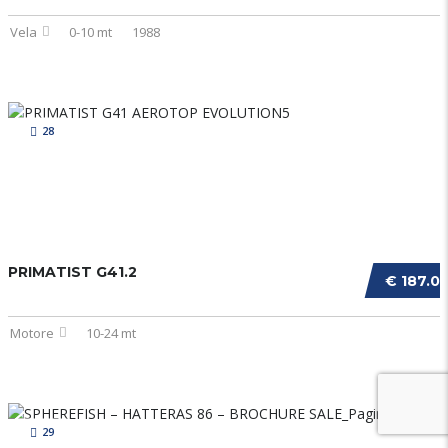
Vela
0-10 mt
1988
28
PRIMATIST G41.2
€ 187.0
Motore
10-24 mt
29