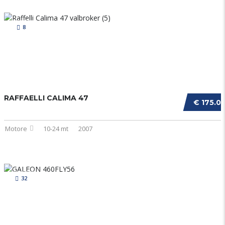
8
RAFFAELLI CALIMA 47
€ 175.0
Motore
10-24 mt
2007
32