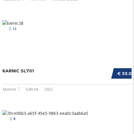
12
KARNIC SL701
€ 53.0
Motore
6,80 mt
2022
8