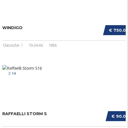
WINDIGO
€ 750.0
Classiche
10-24 mt
1956
14
RAFFAELLI STORM S
€ 90.0