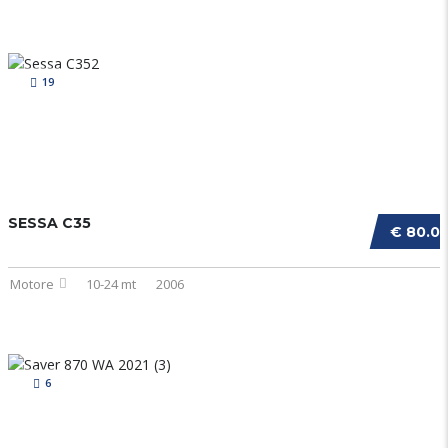
19
SESSA C35
€ 80.0
Motore
10-24 mt
2006
6