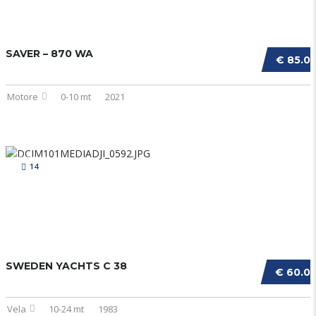
SAVER – 870 WA
€ 85.0
Motore
0-10 mt
2021
14
SWEDEN YACHTS C 38
€ 60.0
Vela
10-24 mt
1983