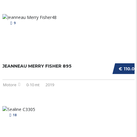
9
JEANNEAU MERRY FISHER 895
€ 110.0
Motore
0-10 mt
2019
18