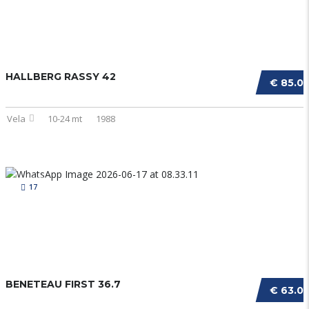
HALLBERG RASSY 42
€ 85.0
Vela
10-24 mt
1988
17
BENETEAU FIRST 36.7
€ 63.0