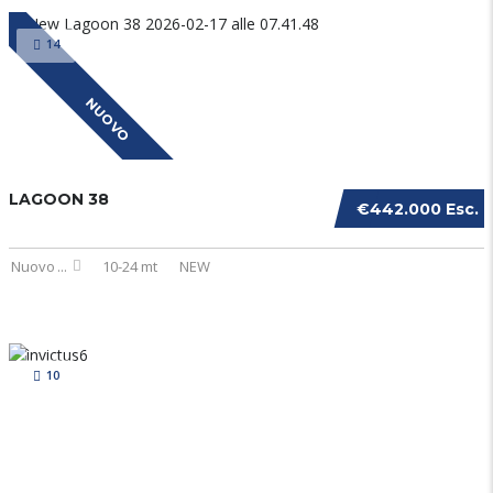
14
NUOVO
LAGOON 38
€442.000 Esc. I
Nuovo
...
10-24 mt
NEW
10