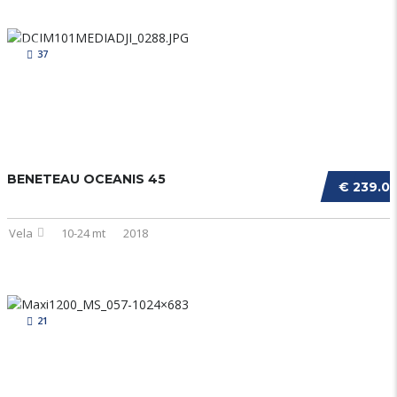
37
BENETEAU OCEANIS 45
€ 239.0
Vela
10-24 mt
2018
21