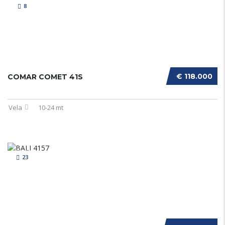
8
€ 118.000
COMAR COMET 41S
Vela
10-24 mt
23