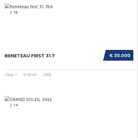
16
€ 55.000
BENETEAU FIRST 31.7
Vela
0-10 mt
2005
14