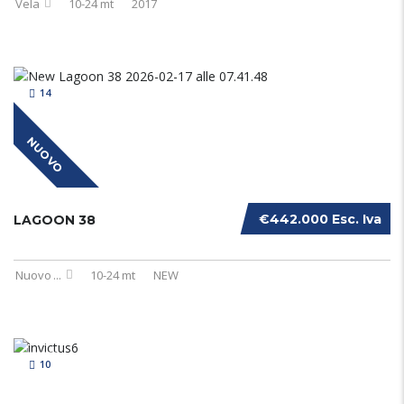
Vela
10-24 mt
2017
14
NUOVO
€442.000 Esc. Iva
LAGOON 38
Nuovo
...
10-24 mt
NEW
10