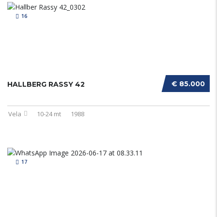
16
€ 85.000
HALLBERG RASSY 42
Vela
10-24 mt
1988
17