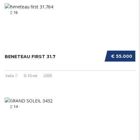
16
€ 55.000
BENETEAU FIRST 31.7
Vela
0-10 mt
2005
14