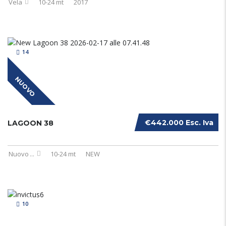
Vela
10-24 mt
2017
14
NUOVO
€442.000 Esc. Iva
LAGOON 38
Nuovo
...
10-24 mt
NEW
10