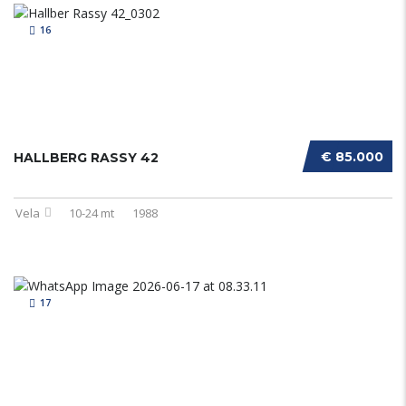
16
€ 85.000
HALLBERG RASSY 42
Vela
10-24 mt
1988
17