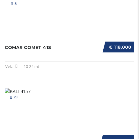
8
€ 118.000
COMAR COMET 41S
Vela
10-24 mt
23